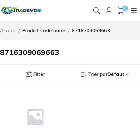
0
Accueil
/
Produit Code barre
/
8716309069663
8716309069663
Filter
Trier par
Défaut