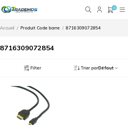
0
Accueil
/
Produit Code barre
/
8716309072854
8716309072854
Filter
Trier par
Défaut