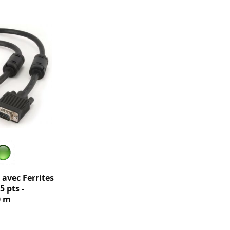
avec Ferrites
5 pts -
0 m