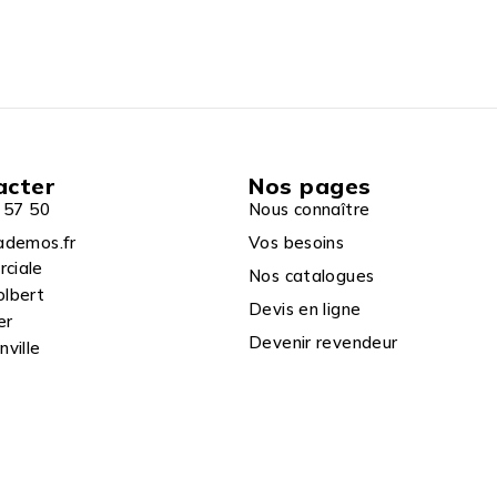
acter
Nos pages
 57 50
Nous connaître
ademos.fr
Vos besoins
rciale
Nos catalogues
olbert
Devis en ligne
er
Devenir revendeur
ville