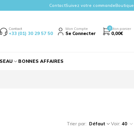
Contact
Suivez votre commande
Boutique
0
Contact
Mon Compte
Mon panier
+33 (01) 30 29 57 50
Se Connecter
0,00
€
ÉSEAU
BONNES AFFAIRES
Trier par
Défaut
Voir:
40