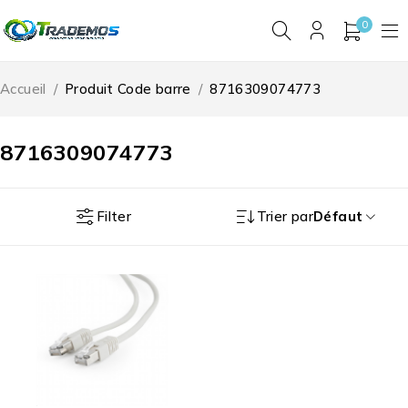
0
Accueil
/
Produit Code barre
/
8716309074773
8716309074773
Filter
Trier par
Défaut