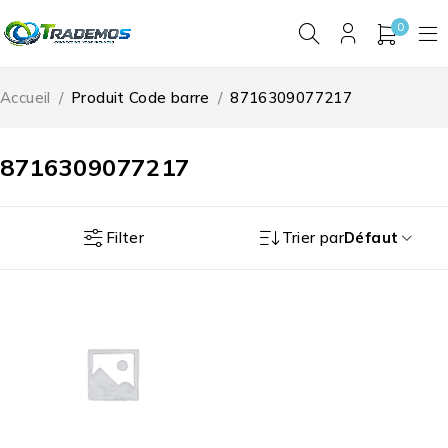
0
Accueil
/
Produit Code barre
/
8716309077217
8716309077217
Filter
Trier par
Défaut