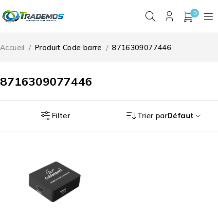
0
Accueil
/
Produit Code barre
/
8716309077446
8716309077446
Filter
Trier par
Défaut