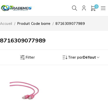
0
Accueil
/
Produit Code barre
/
8716309077989
8716309077989
Filter
Trier par
Défaut