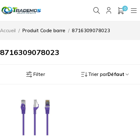
0
Accueil
/
Produit Code barre
/
8716309078023
8716309078023
Filter
Trier par
Défaut