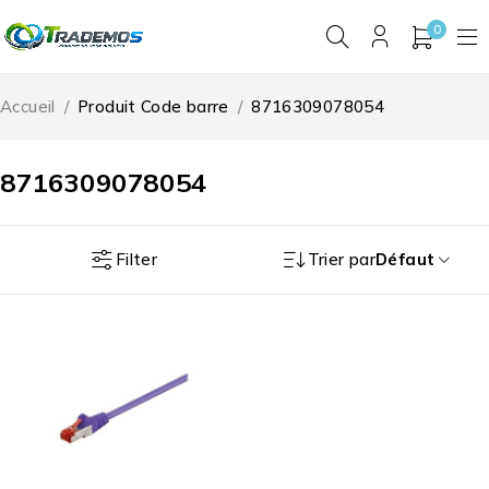
0
Accueil
/
Produit Code barre
/
8716309078054
8716309078054
Filter
Trier par
Défaut