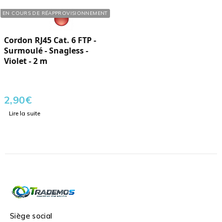
Réf. : 101028
EN COURS DE RÉAPPROVISIONNEMENT
Cordon RJ45 Cat. 6 FTP -
Surmoulé - Snagless -
Violet - 2 m
2,90
€
Lire la suite
Siège social