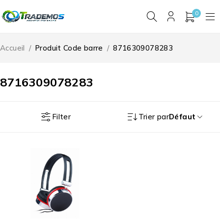
0
Accueil
/
Produit Code barre
/
8716309078283
8716309078283
Filter
Trier par
Défaut