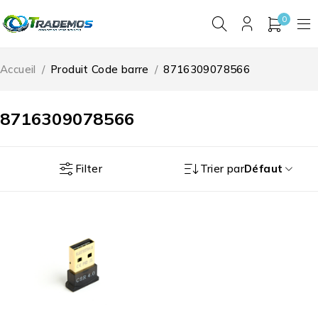
0
Accueil
/
Produit Code barre
/
8716309078566
8716309078566
Filter
Trier par
Défaut