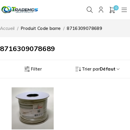
0
Accueil
/
Produit Code barre
/
8716309078689
8716309078689
Filter
Trier par
Défaut