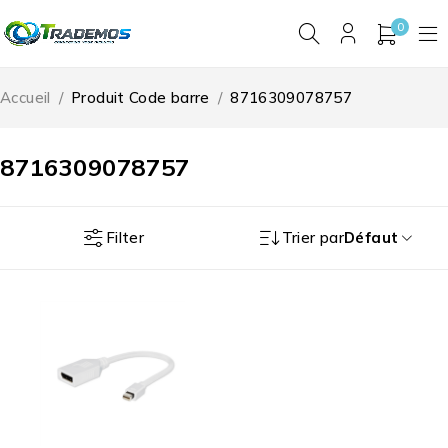
0
Accueil
/
Produit Code barre
/
8716309078757
8716309078757
Filter
Trier par
Défaut