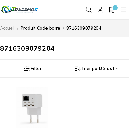
0
Accueil
/
Produit Code barre
/
8716309079204
8716309079204
Filter
Trier par
Défaut