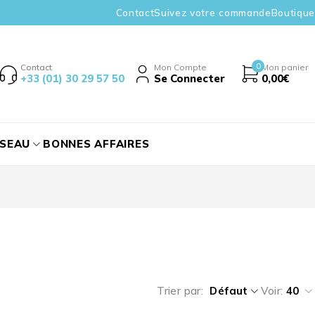
Contact
Suivez votre commande
Boutique
0
Contact
Mon Compte
Mon panier
+33 (01) 30 29 57 50
Se Connecter
0,00
€
ÉSEAU
BONNES AFFAIRES
Trier par
Défaut
Voir:
40