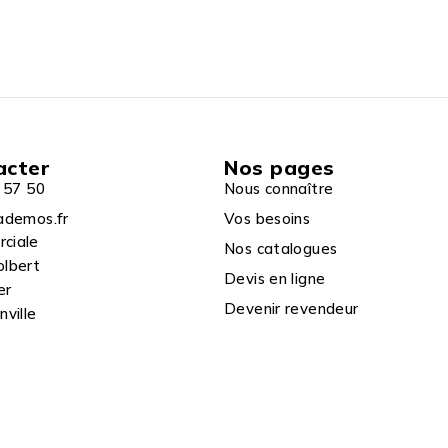
acter
Nos pages
 57 50
Nous connaître
ademos.fr
Vos besoins
rciale
Nos catalogues
olbert
Devis en ligne
er
Devenir revendeur
ville