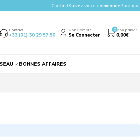
Contact
Suivez votre commande
Boutique
0
Contact
Mon Compte
Mon panier
+33 (01) 30 29 57 50
Se Connecter
0,00
€
ÉSEAU
BONNES AFFAIRES