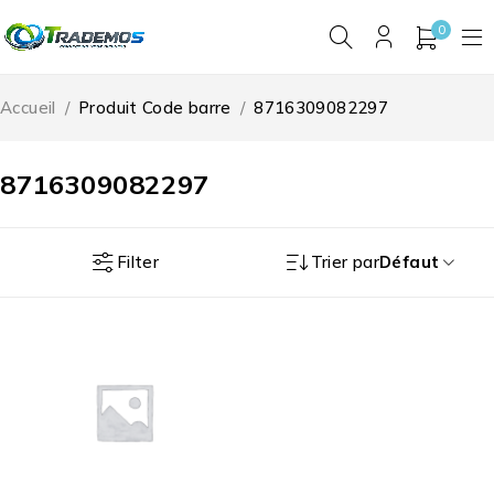
0
Accueil
/
Produit Code barre
/
8716309082297
8716309082297
Filter
Trier par
Défaut