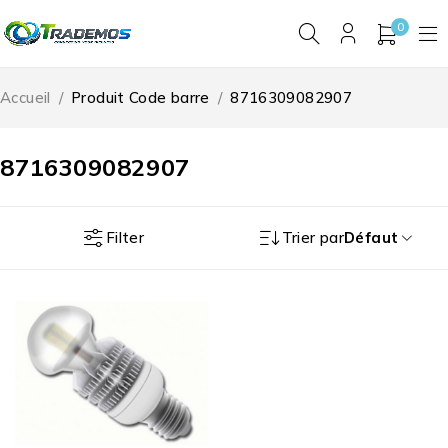
0
Accueil
/
Produit Code barre
/
8716309082907
8716309082907
Filter
Trier par
Défaut