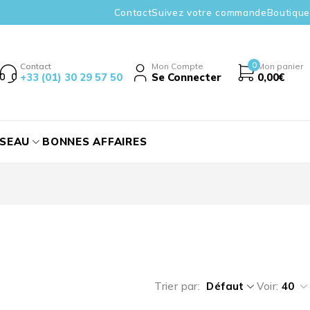
Contact
Suivez votre commande
Boutique
0
Contact
Mon Compte
Mon panier
+33 (01) 30 29 57 50
Se Connecter
0,00
€
ÉSEAU
BONNES AFFAIRES
Trier par
Défaut
Voir:
40