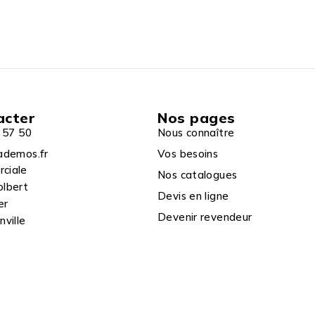
acter
Nos pages
 57 50
Nous connaître
ademos.fr
Vos besoins
rciale
Nos catalogues
olbert
Devis en ligne
er
Devenir revendeur
ville