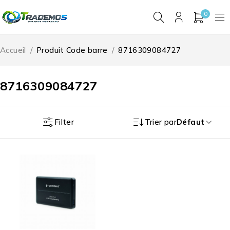
0
Accueil
/
Produit Code barre
/
8716309084727
8716309084727
Filter
Trier par
Défaut