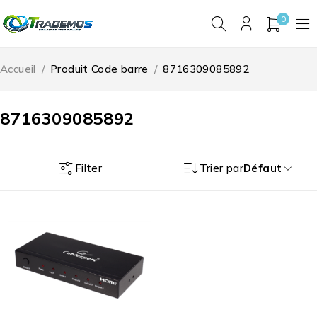
0
Accueil
/
Produit Code barre
/
8716309085892
8716309085892
Filter
Trier par
Défaut