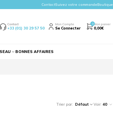
Contact
Suivez votre commande
Boutique
0
Contact
Mon Compte
Mon panier
+33 (01) 30 29 57 50
Se Connecter
0,00
€
ÉSEAU
BONNES AFFAIRES
Trier par
Défaut
Voir:
40