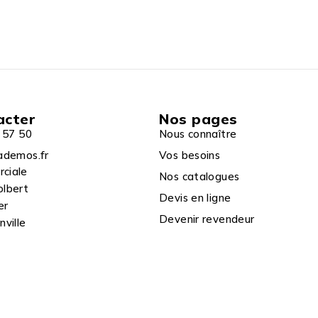
acter
Nos pages
 57 50
Nous connaître
ademos.fr
Vos besoins
rciale
Nos catalogues
olbert
Devis en ligne
er
Devenir revendeur
ville