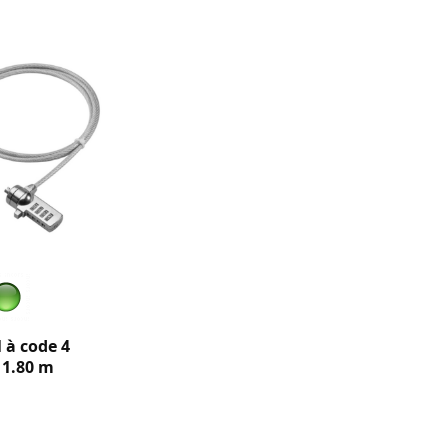
 à code 4
e 1.80 m