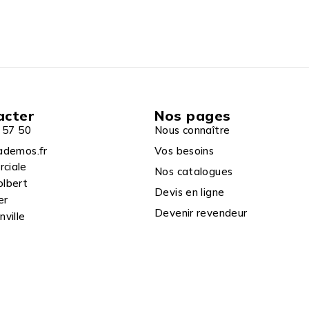
acter
Nos pages
 57 50
Nous connaître
ademos.fr
Vos besoins
rciale
Nos catalogues
olbert
Devis en ligne
er
Devenir revendeur
ville