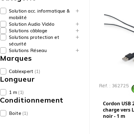
Solution acc. informatique &
mobilité
Solution Audio Vidéo
Solutions câblage
Solutions protection et
sécurité
Solutions Réseau
Marques
Cablexpert
(1)
Longueur
Réf. : 362725
1 m
(1)
Conditionnement
Cordon USB 2
charge vers 
Boite
(1)
noir - 1 m