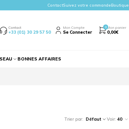
Contact
Suivez votre commande
Boutique
0
Contact
Mon Compte
Mon panier
+33 (01) 30 29 57 50
Se Connecter
0,00
€
ÉSEAU
BONNES AFFAIRES
Trier par
Défaut
Voir:
40