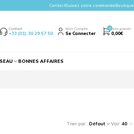
Contact
Suivez votre commande
Boutique
0
Contact
Mon Compte
Mon panier
+33 (01) 30 29 57 50
Se Connecter
0,00
€
ÉSEAU
BONNES AFFAIRES
Trier par
Défaut
Voir:
40