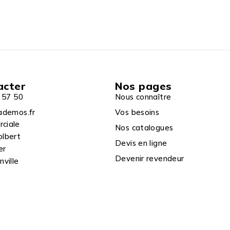
acter
Nos pages
 57 50
Nous connaître
ademos.fr
Vos besoins
rciale
Nos catalogues
olbert
Devis en ligne
er
Devenir revendeur
ville