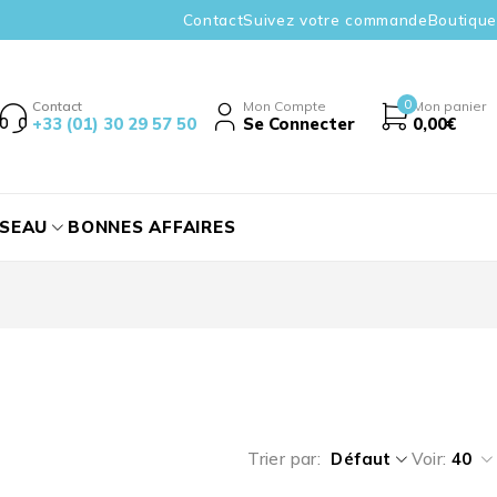
Contact
Suivez votre commande
Boutique
0
Contact
Mon Compte
Mon panier
+33 (01) 30 29 57 50
Se Connecter
0,00
€
ÉSEAU
BONNES AFFAIRES
Trier par
Défaut
Voir:
40