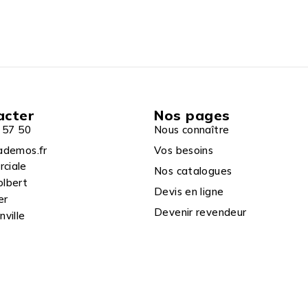
acter
Nos pages
 57 50
Nous connaître
ademos.fr
Vos besoins
rciale
Nos catalogues
olbert
Devis en ligne
er
Devenir revendeur
ville