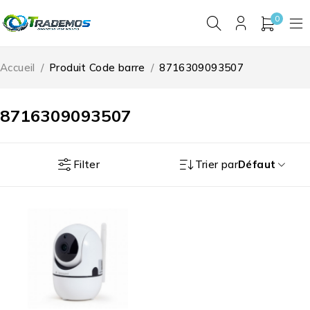
0
Accueil
/
Produit Code barre
/
8716309093507
8716309093507
Filter
Trier par
Défaut