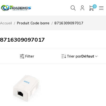
0
Accueil
/
Produit Code barre
/
8716309097017
8716309097017
Filter
Trier par
Défaut