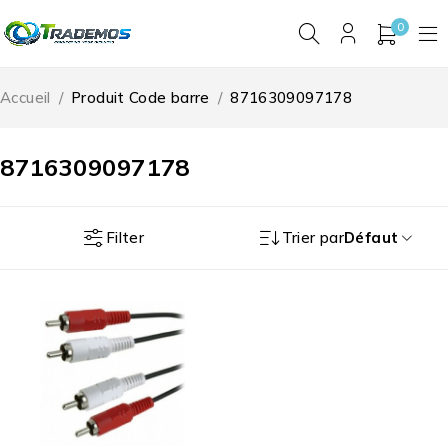
0
Accueil
/
Produit Code barre
/
8716309097178
8716309097178
Filter
Trier par
Défaut