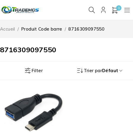
0
Accueil
/
Produit Code barre
/
8716309097550
8716309097550
Filter
Trier par
Défaut