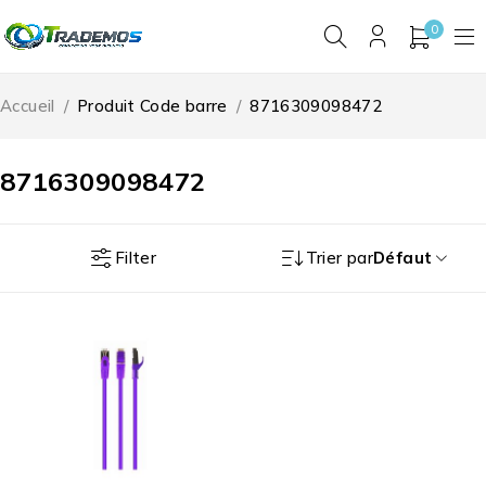
0
Accueil
/
Produit Code barre
/
8716309098472
8716309098472
Filter
Trier par
Défaut