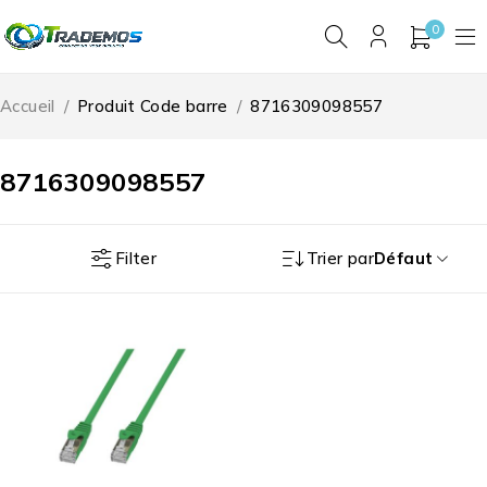
0
Accueil
/
Produit Code barre
/
8716309098557
8716309098557
Filter
Trier par
Défaut