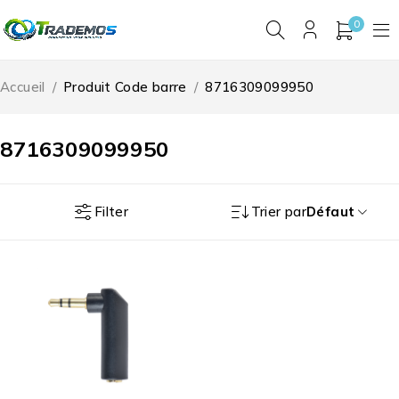
0
Accueil
/
Produit Code barre
/
8716309099950
8716309099950
Filter
Trier par
Défaut