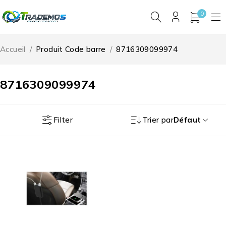
0
Accueil
/
Produit Code barre
/
8716309099974
8716309099974
Filter
Trier par
Défaut