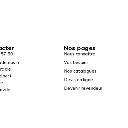
acter
Nos pages
 57 50
Nous connaître
ademos.fr
Vos besoins
rciale
Nos catalogues
olbert
Devis en ligne
er
Devenir revendeur
ville