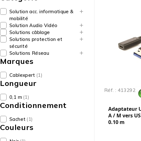
Solution acc. informatique &
mobilité
Solution Audio Vidéo
Solutions câblage
Solutions protection et
sécurité
Solutions Réseau
Marques
Cablexpert
(1)
Longueur
Réf. : 413292
0,1 m
(1)
Conditionnement
Adaptateur U
A / M vers US
Sachet
(1)
0.10 m
Couleurs