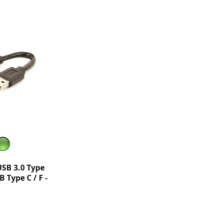
SB 3.0 Type
B Type C / F -