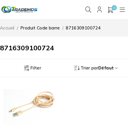
0
Accueil
/
Produit Code barre
/
8716309100724
8716309100724
Filter
Trier par
Défaut