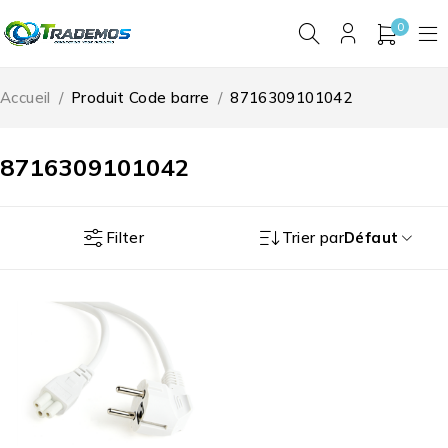
0
Accueil
/
Produit Code barre
/
8716309101042
8716309101042
Filter
Trier par
Défaut