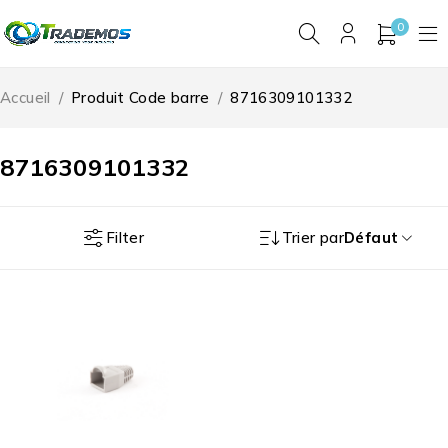
0
Accueil
/
Produit Code barre
/
8716309101332
8716309101332
Filter
Trier par
Défaut