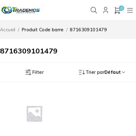
0
Accueil
/
Produit Code barre
/
8716309101479
8716309101479
Filter
Trier par
Défaut