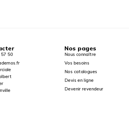
acter
Nos pages
 57 50
Nous connaître
ademos.fr
Vos besoins
rciale
Nos catalogues
olbert
Devis en ligne
er
Devenir revendeur
ville