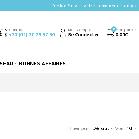
Contact
Suivez votre commande
Boutique
0
Contact
Mon Compte
Mon panier
+33 (01) 30 29 57 50
Se Connecter
0,00
€
ÉSEAU
BONNES AFFAIRES
Trier par
Défaut
Voir:
40