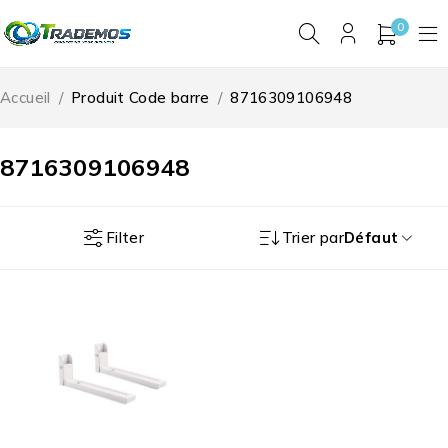
0
Accueil
/
Produit Code barre
/
8716309106948
8716309106948
Filter
Trier par
Défaut