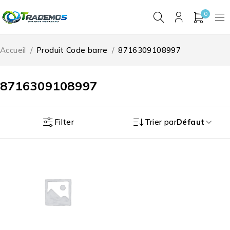
0
Accueil
/
Produit Code barre
/
8716309108997
8716309108997
Filter
Trier par
Défaut