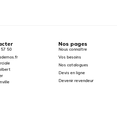
acter
Nos pages
 57 50
Nous connaître
ademos.fr
Vos besoins
rciale
Nos catalogues
olbert
Devis en ligne
er
Devenir revendeur
ville