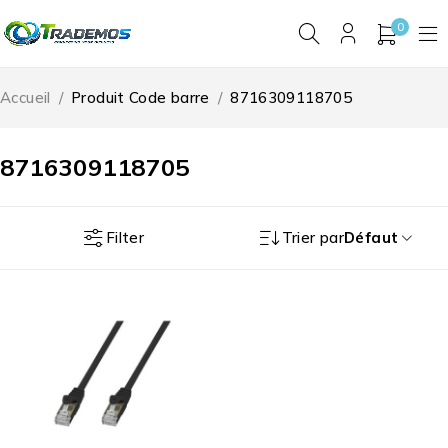
0
Accueil
/
Produit Code barre
/
8716309118705
8716309118705
Filter
Trier par
Défaut