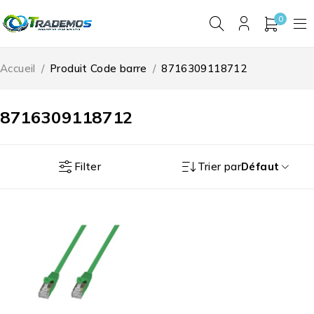
0
Accueil
/
Produit Code barre
/
8716309118712
8716309118712
Filter
Trier par
Défaut