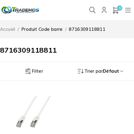
0
Accueil
/
Produit Code barre
/
8716309118811
8716309118811
Filter
Trier par
Défaut