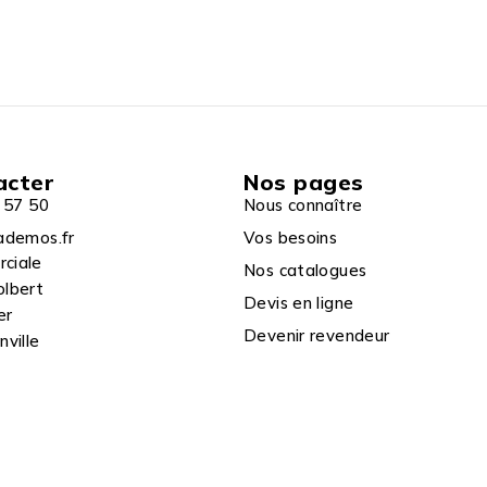
acter
Nos pages
 57 50
Nous connaître
ademos.fr
Vos besoins
rciale
Nos catalogues
olbert
Devis en ligne
er
Devenir revendeur
ville