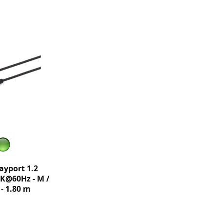
ayport 1.2
4K@60Hz - M /
- 1.80 m