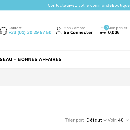
Contact
Suivez votre commande
Boutique
0
Contact
Mon Compte
Mon panier
+33 (01) 30 29 57 50
Se Connecter
0,00
€
ÉSEAU
BONNES AFFAIRES
Trier par
Défaut
Voir:
40