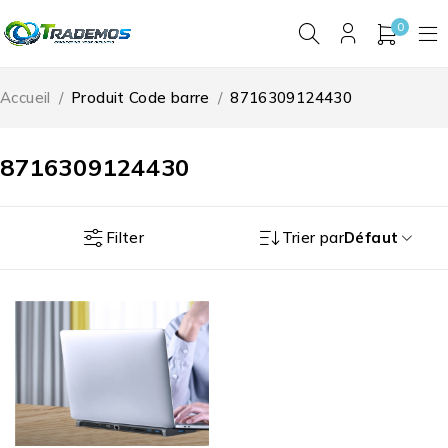
0
Accueil
/
Produit Code barre
/
8716309124430
8716309124430
Filter
Trier par
Défaut