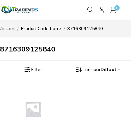
0
Accueil
/
Produit Code barre
/
8716309125840
8716309125840
Filter
Trier par
Défaut