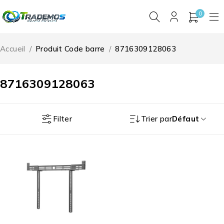
0
Accueil
/
Produit Code barre
/
8716309128063
8716309128063
Filter
Trier par
Défaut