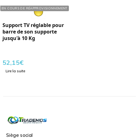
Réf. : 289015
EN COURS DE RÉAPPROVISIONNEMENT
Support TV réglable pour
barre de son supporte
jusqu'à 10 Kg
52,15
€
Lire la suite
Siège social