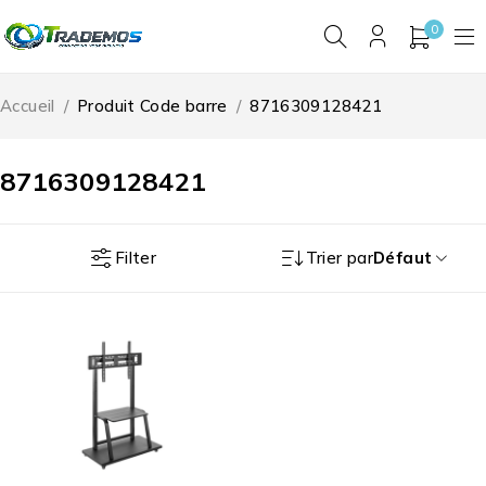
0
Accueil
/
Produit Code barre
/
8716309128421
8716309128421
Filter
Trier par
Défaut